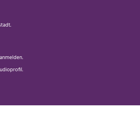
tadt.
 anmelden.
dioprofil.
plan: