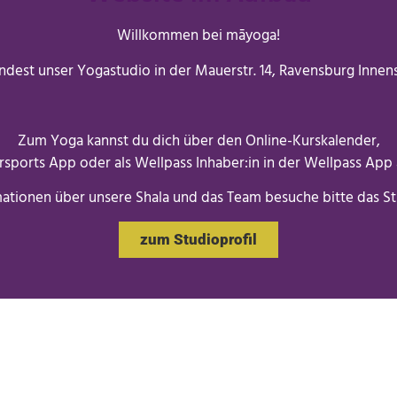
Willkommen bei māyoga!
indest unser Yogastudio in der Mauerstr. 14, Ravensburg Innens
Zum Yoga kannst du dich über den Online-Kurskalender,
ersports App oder als Wellpass Inhaber:in in der Wellpass App
mationen über unsere Shala und das Team besuche bitte das Stu
zum Studioprofil
e deinen Mattenplatz im Wochen