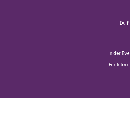
Du f
in der Ev
Für Infor
Buch